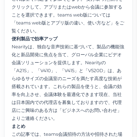
クリックして、アプリまたはwebから会議に参加する
ことを選択できます。teams web版については
「
teams web版とアプリ版の違い、使い方など
」をご
覧ください。
便利製品で効率アップ
Nearity
は、独自な音声技術に基づいて、製品の機能強
化と新品開発に焦点を当て、グローバル企業にビデオ
会議ソリューションを提供します。Nearityの
「
A21S
」、「
V410
」、「
V415
」と「
V520D
」は、あ
らゆるサイズの会議室のニーズを満たす高度な技術が
搭載されています。これらの製品を使うと、会議の効
率を向上させ、会議体験を最適化できます現在、当社
は日本国内での代理店を募集しておりますので、代理
店にご興味のある方は「
ビジネスへのお問い合わせ
」
よりご連絡ください。
まとめ
この記事では、teams会議招待の方法や招待された場