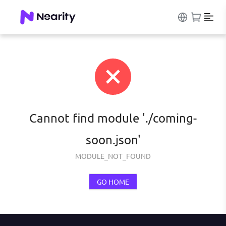
Cannot find module './coming-
soon.json'
MODULE_NOT_FOUND
GO HOME