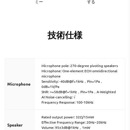
ミー
する
技術仕様
Microphone pole: 270-degree pivoting speakers
Microphone: One-element ECM omnidirectional
microphone
Sensitivity: -40dB@f=1kHz，Pin=1Pa，
Microphone
0dB=1V/Pa
SNR: >=58dB@f=1kHz，Pin=1Pa，A-Weighted
AI Noise-cancelling: √
Frequency Response: 100-10kHz
Rated output power: 32Ω/15mW
Effective Frequency Range: 20Hz~20kHz
Speaker
Volume: 95±3dB@1kHz，1mW