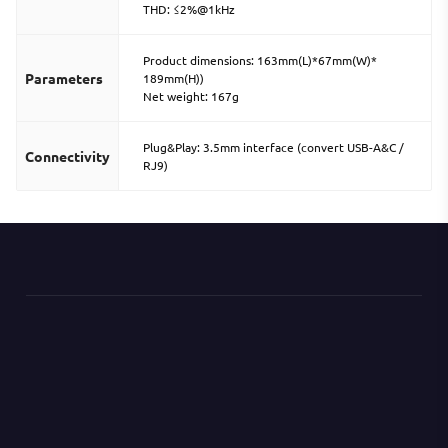
THD: ≤2%@1kHz
Product dimensions: 163mm(L)*67mm(W)*
Parameters
189mm(H))
Net weight: 167g
Plug&Play: 3.5mm interface (convert USB-A&C /
Connectivity
RJ9)