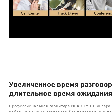
Увеличенное время разговор
длительное время ожидани
Профессиональная гарнитура NEARITY HP30 гаран
работы в режиме разговора без подзарядки и до