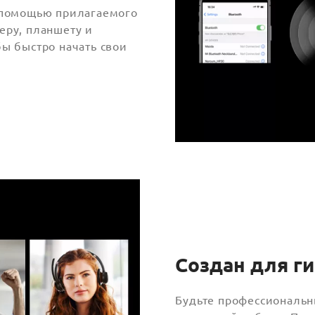
с помощью прилагаемого
еру, планшету и
бы быстро начать свои
Создан для г
Будьте профессиональн