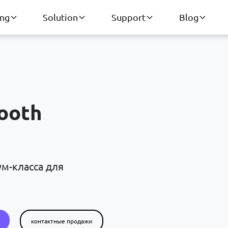
ing
Solution
Support
Blog
ooth
ум-класса для
контактные продажи