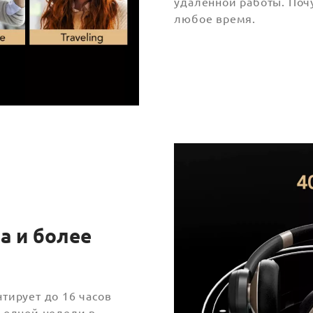
удаленной работы. Поч
любое время.
а и более
я
тирует до 16 часов
 одной недели в