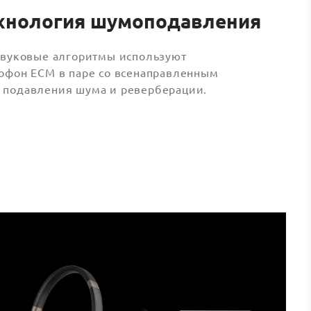
хнология шумоподавления
звуковые алгоритмы используют
офон ECM в паре со всенаправленным
подавления шума и реверберации.