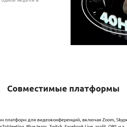
Совместимые платформы
м платформ для видеоконференций, включая Zoom, Skype, S
oToMeeting, BlueJeans, Twitch, Facebook Live, xsplit, OBS и т. 