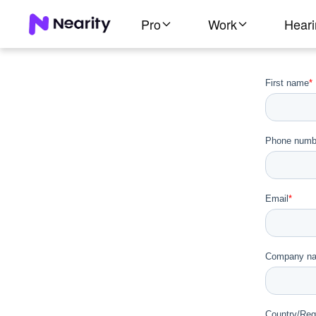
Pro
Work
Hear