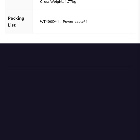
Gross Weight: 1.77kg
Packing
WT400D*1，Power cable*1
List