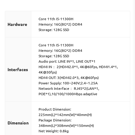
Core 11th I5-11300H
Hardware
Memory: 16G(8G*2) DDR4
Storage: 128G SSD
Core 11th I5-11300H
Memory: 16G(8G*2) DDR4
Storage: 128G SSD
Audio port: LINE IN*1, LINE OUT*1
HDMI IN： 2(HDMI2.0*1, 4K@60fps, HDMI1.4*1,
Interfaces
4K@30fps)
HDMI OUT: 3(HDMI2.0*3, 4K@60fps)
Power Supply: 100~240V;2.4~1.25A
Network Interface： RJ45*2(LAN*1,
POE*1),10/100/1000Mbps adaptive
Product Dimension:
225mm(L)*142mm(W)*40mm(H)
Package Dimension:
Dimension
348mm(L)*308mm(W)*150mm(H)
Net Weight: 0.8kg